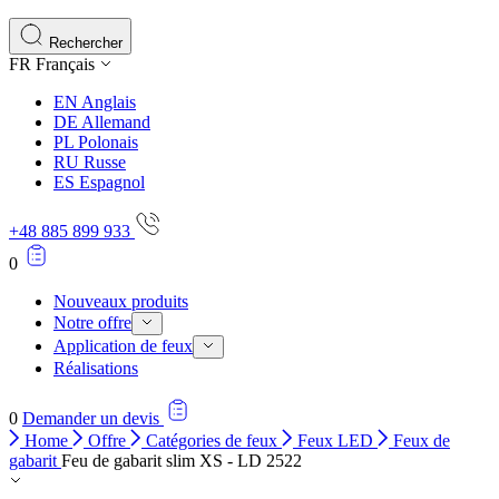
Rechercher
FR
Français
EN
Anglais
DE
Allemand
PL
Polonais
RU
Russe
ES
Espagnol
+48 885 899 933
0
Nouveaux produits
Notre offre
Application de feux
Réalisations
0
Demander un devis
Home
Offre
Catégories de feux
Feux LED
Feux de
gabarit
Feu de gabarit slim XS - LD 2522