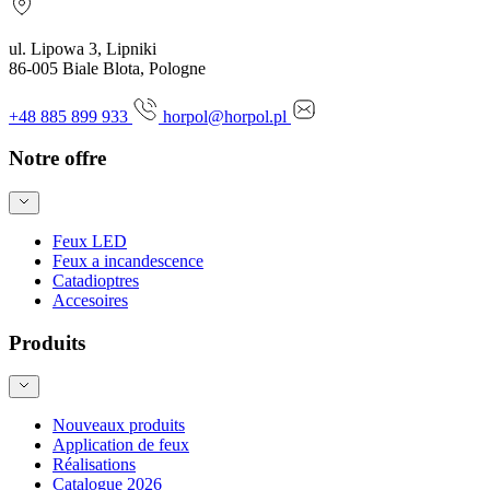
ul. Lipowa 3, Lipniki
86-005 Biale Blota, Pologne
+48 885 899 933
horpol@horpol.pl
Notre offre
Feux LED
Feux a incandescence
Catadioptres
Accesoires
Produits
Nouveaux produits
Application de feux
Réalisations
Catalogue 2026