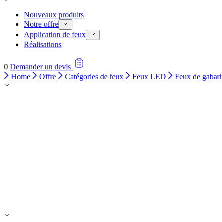
Nouveaux produits
Notre offre
Application de feux
Réalisations
0
Demander un devis
Home
Offre
Catégories de feux
Feux LED
Feux de gabari