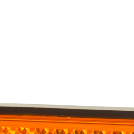
personnaliser le contenu et les annonces, offrir des fonctionnalités de réseaux s
nformations sur votre utilisation de notre site avec nos partenaires sociaux, pub
s informations avec d'autres données que vous leur avez fournies ou qu'ils ont c
 cruciaux pour les fonctions de base du site et le site ne fonctionnera pas com
ttant d'identifier personnellement un utilisateur.
s permettent au site de se souvenir des informations qui modifient l'apparence 
 la région dans laquelle vous vous trouvez.