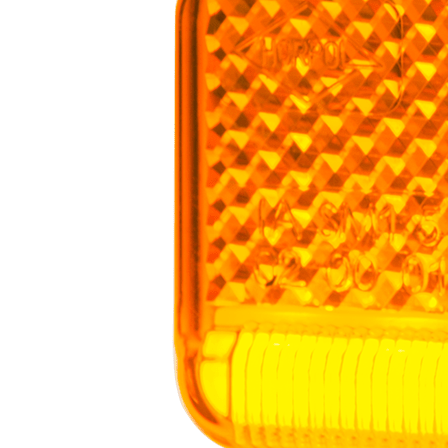
Statistiques
Les cookies statistiques aident 
rapportant des informations d
Marketing
Les cookies marketing sont utili
engageantes pour l'utilisateur i
Non classés
Les cookies non classés sont des
Rejeter