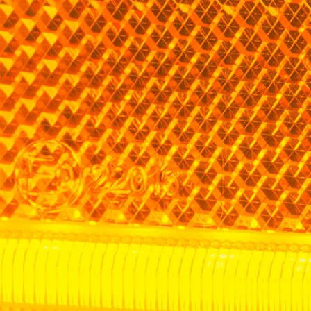
les propriétaires de sites web à comprendre comment les visiteurs interagissent av
e manière anonyme.
sés pour suivre les utilisateurs sur les sites web. Le but est d'afficher des public
ndividuel et, par conséquent, plus précieuses pour les éditeurs et les annonceurs t
 cookies qui sont en processus de classification, en collaboration avec les fourn
Enregistrer mes préférences