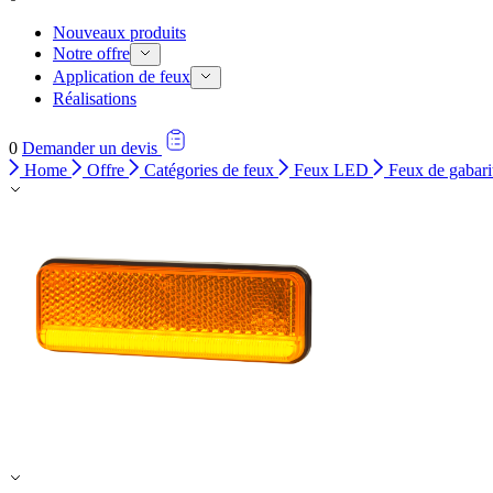
Nouveaux produits
Notre offre
Application de feux
Réalisations
0
Demander un devis
Home
Offre
Catégories de feux
Feux LED
Feux de gabari