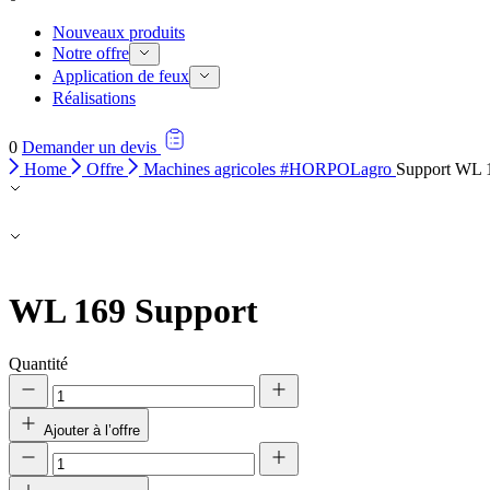
Nouveaux produits
Notre offre
Application de feux
Réalisations
0
Demander un devis
Home
Offre
Machines agricoles #HORPOLagro
Support WL 
WL 169
Support
Quantité
Ajouter à l’offre