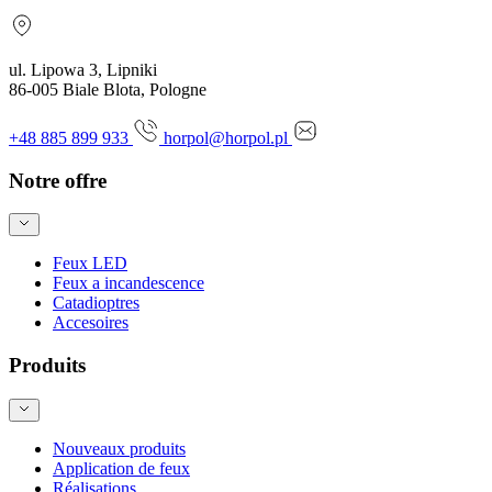
ul. Lipowa 3, Lipniki
86-005 Biale Blota, Pologne
+48 885 899 933
horpol@horpol.pl
Notre offre
Feux LED
Feux a incandescence
Catadioptres
Accesoires
Produits
Nouveaux produits
Application de feux
Réalisations