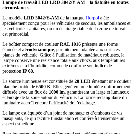
Lampe de travail LED LRD 3042/Y-AM – la fiabilité en toutes
circonstances.
Le modèle
LRD 3042/Y-AM
de la marque
Horpol
a été
spécialement conçu pour les véhicules de secours, les ambulances et
les véhicules sanitaires, où un éclairage fiable de la zone de travail
est primordial.
Le boîtier compact de couleur
RAL 1016
présente une forme
élancée et
aérodynamique
, parfaitement adaptée aux surfaces
planes du véhicule. Grâce à l’utilisation de matériaux robustes, la
lampe conserve une résistance totale aux chocs, aux températures
extrêmes et à l’humidité, comme le confirme son indice de
protection
IP 68
.
La source lumineuse est constituée de
20 LED
émettant une couleur
blanche froide de
6500 K
. Elles génèrent une lumière uniformément
diffusée avec un flux de
1000 lm
, garantissant un large et lumineux
éclairage de la zone autour du véhicule. La forme rectangulaire du
luminaire accroît encore l’efficacité de l’éclairage.
La lampe est équipée d’un joint de montage et d’embouts de vis
masquants, ce qui facilite l’installation et confère à l’ensemble un
aspect esthétique.
Il est important de noter que l’appareil est entièrement sûr pour