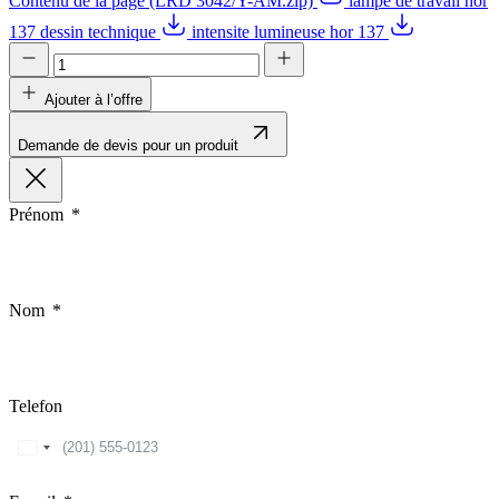
Contenu de la page (LRD 3042/Y-AM.zip)
lampe de travail hor
137 dessin technique
intensite lumineuse hor 137
Ajouter à l’offre
Demande de devis pour un produit
Prénom
Nom
Telefon
United
States
+1