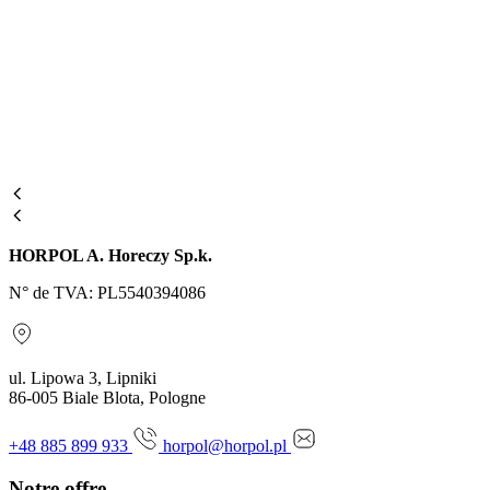
HORPOL A. Horeczy Sp.k.
N° de TVA: PL5540394086
ul. Lipowa 3, Lipniki
86-005 Biale Blota, Pologne
+48 885 899 933
horpol@horpol.pl
Notre offre