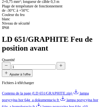
2
2×0,75 mm
; longueur de câble 0,3 m
Plage de température de fonctionnement
de -30°C à +50°C
Couleur du feu
blanc
Niveau de sécurité
IP68
LD 651/GRAPHITE
Feu de
position avant
Quantité
Ajouter à l’offre
Fichiers à télécharger
Contenu de la page (LD 651/GRAPHITE.zip)
lampa
pozycyjna hor 64g_a dokumentacja fr
lampa pozycyjna hor
64g_a homologacja fr
lampa pozycyjna hor 64g_r10