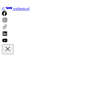
©
webtom.pl