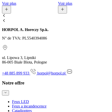
Voir plus
Voir plus
HORPOL A. Horeczy Sp.k.
N° de TVA: PL5540394086
ul. Lipowa 3, Lipniki
86-005 Biale Blota, Pologne
+48 885 899 933
horpol@horpol.pl
Notre offre
Feux LED
Feux a incandescence
Catadioptres