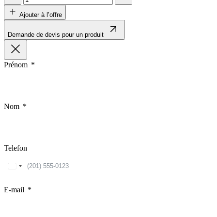
Ajouter à l’offre
Demande de devis pour un produit
Prénom
Nom
Telefon
United
States
+1
E-mail