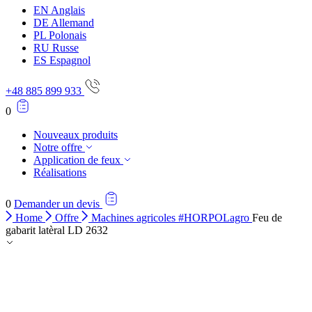
Rejeter
EN
Anglais
DE
Allemand
Enregistrer mes préférences
PL
Polonais
RU
Russe
Accepter tout
ES
Espagnol
+48 885 899 933
0
Nouveaux produits
Notre offre
Application de feux
Réalisations
0
Demander un devis
Home
Offre
Machines agricoles #HORPOLagro
Feu de
gabarit latèral LD 2632