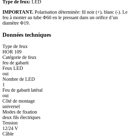
Type de feux:
LED
IMPORTANT.
Polarisation dèterminèe: fil noir (+), blanc (-). Le
feu à monter au tube Φ60 en le pressant dans un orifice d’un
diamètre Φ19.
Données techniques
Type de feux
HOR 109
Catégorie de feux
feu de gabarit
Feux LED
oui
Nombre de LED
1
Feu de gabarit latéral
oui
Côté de montage
universel
Modes de fixation
deux fils électriques
Tension
12/24 V
Câble