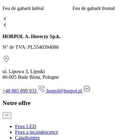
Feu de gabarit latèral
Feu de gabarit frontal
HORPOL A. Horeczy Sp.k.
N° de TVA: PL5540394086
ul. Lipowa 3, Lipniki
86-005 Biale Blota, Pologne
+48 885 899 933
horpol@horpol.pl
Notre offre
Feux LED
Feux a incandescence
Catadioptres