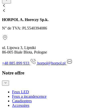
HORPOL A. Horeczy Sp.k.
N° de TVA: PL5540394086
ul. Lipowa 3, Lipniki
86-005 Biale Blota, Pologne
+48 885 899 933
horpol@horpol.pl
Notre offre
Feux LED
Feux a incandescence
Catadioptres
Accesoires