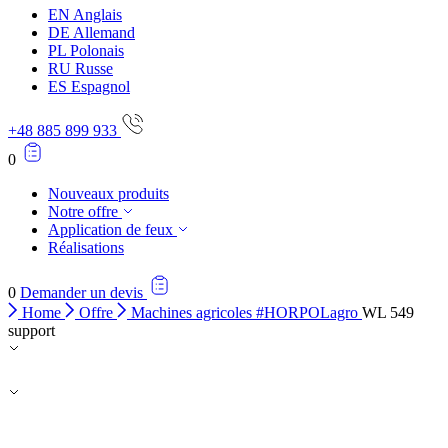
EN
Anglais
DE
Allemand
PL
Polonais
RU
Russe
ES
Espagnol
+48 885 899 933
0
Nouveaux produits
Notre offre
Application de feux
Réalisations
0
Demander un devis
Home
Offre
Machines agricoles #HORPOLagro
WL 549
support