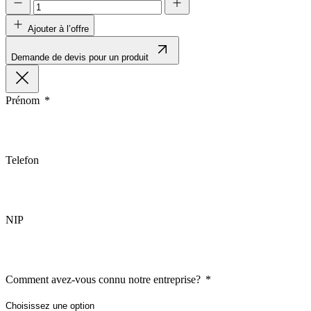
Ajouter à l’offre
Demande de devis pour un produit
Prénom
Nous utilisons des cookies pour 
Nous partageons également des i
partenaires peuvent combiner ce
utilisation de leurs services.
Telefon
Indispensables
Les cookies indispensables sont
NIP
ne stockent aucune donnée perme
Préférences
Comment avez-vous connu notre entreprise?
Les cookies liés aux préférence
comme votre langue préférée ou