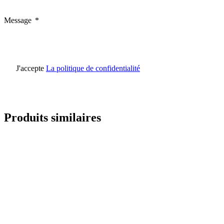
Statistiques
Message
Les cookies statistiques aident 
rapportant des informations d
Marketing
J'accepte
La politique de confidentialité
Les cookies marketing sont utili
engageantes pour l'utilisateur i
Produits similaires
Non classés
Les cookies non classés sont des
Rejeter