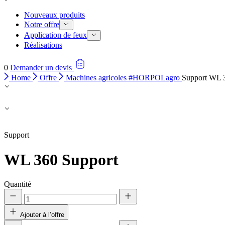
Nouveaux produits
Notre offre
Application de feux
Réalisations
0
Demander un devis
Home
Offre
Machines agricoles #HORPOLagro
Support WL 
Support
WL 360
Support
Quantité
Ajouter à l’offre