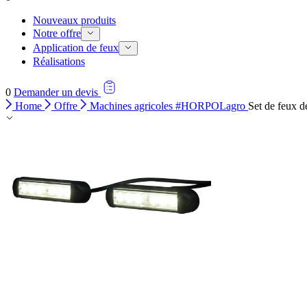
Nouveaux produits
Notre offre
Application de feux
Réalisations
0
Demander un devis
Home
Offre
Machines agricoles #HORPOLagro
Set de feux 