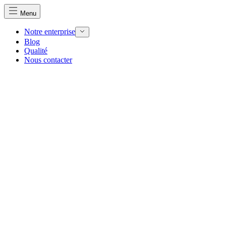
Menu
Notre enterprise
Blog
Qualité
Nous utilisons des cookies pour personnaliser le contenu et 
Nous contacter
Nous partageons également des informations sur votre utilisa
partenaires peuvent combiner ces informations avec d'autres
utilisation de leurs services.
Indispensables
Les cookies indispensables sont cruciaux pour les fonction
ne stockent aucune donnée permettant d'identifier personnel
Préférences
Les cookies liés aux préférences permettent au site de se s
comme votre langue préférée ou la région dans laquelle vo
Statistiques