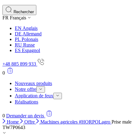
Les cookies statistiques aident les propriétaires de sites w
rapportant des informations de manière anonyme.
Rechercher
FR
Français
Marketing
EN
Anglais
Les cookies marketing sont utilisés pour suivre les utilisate
DE
Allemand
engageantes pour l'utilisateur individuel et, par conséquent,
PL
Polonais
RU
Russe
ES
Espagnol
Non classés
+48 885 899 933
Les cookies non classés sont des cookies qui sont en process
0
Nouveaux produits
Notre offre
Application de feux
Réalisations
0
Demander un devis
Home
Offre
Machines agricoles #HORPOLagro
Prise male
TW7P0643