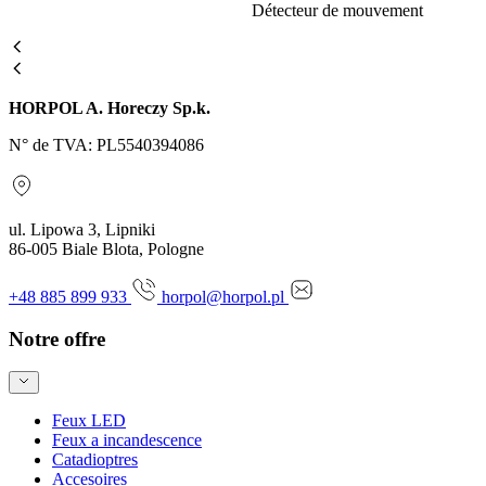
Détecteur de mouvement
HORPOL A. Horeczy Sp.k.
N° de TVA: PL5540394086
ul. Lipowa 3, Lipniki
86-005 Biale Blota, Pologne
+48 885 899 933
horpol@horpol.pl
Notre offre
Feux LED
Feux a incandescence
Catadioptres
Accesoires