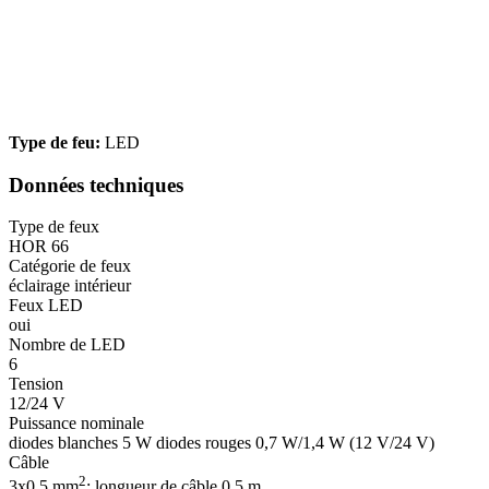
Type de feu:
LED
Données techniques
Type de feux
HOR 66
Catégorie de feux
éclairage intérieur
Feux LED
oui
Nombre de LED
6
Tension
12/24 V
Puissance nominale
diodes blanches 5 W diodes rouges 0,7 W/1,4 W (12 V/24 V)
Câble
2
3x0,5 mm
; longueur de câble 0,5 m