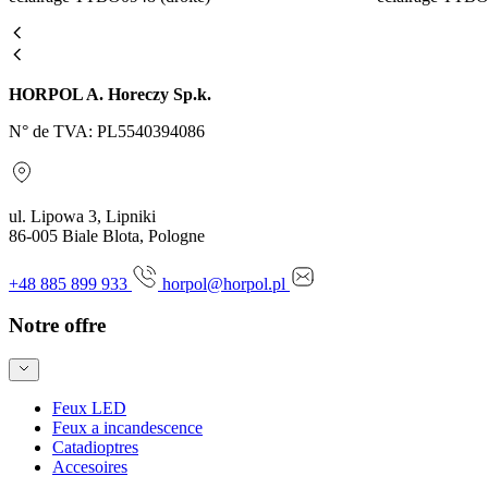
HORPOL A. Horeczy Sp.k.
N° de TVA: PL5540394086
ul. Lipowa 3, Lipniki
86-005 Biale Blota, Pologne
+48 885 899 933
horpol@horpol.pl
Notre offre
Feux LED
Feux a incandescence
Catadioptres
Accesoires