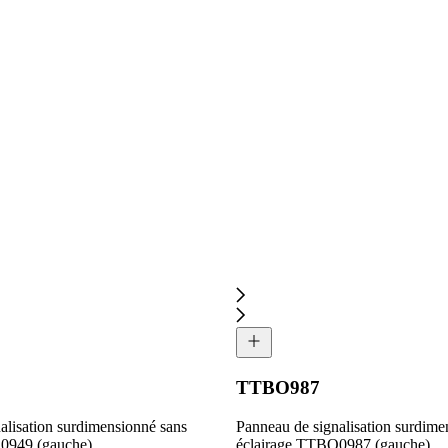
TTBO987
alisation surdimensionné sans
Panneau de signalisation surdime
0949 (gauche)
éclairage TTBO0987 (gauche)