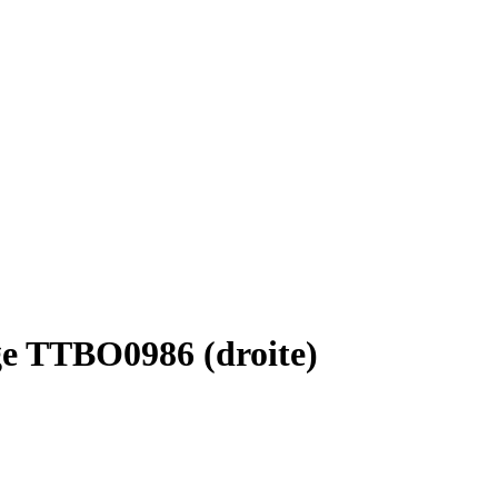
ociaux et analyser notre trafic.
licitaires et analytiques. Ces
ollectées lors de votre
ge TTBO0986 (droite)
me prévu sans eux. Ces cookies