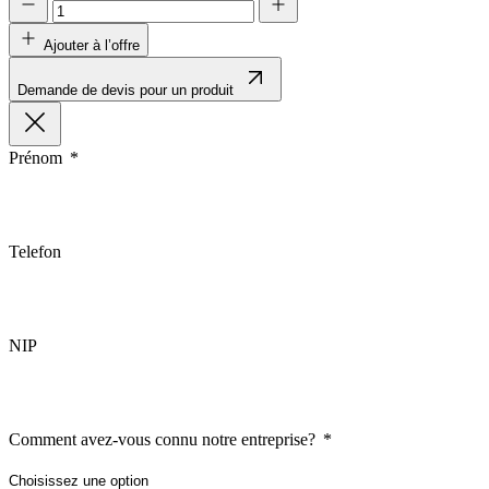
Les cookies liés aux préférence
comme votre langue préférée ou
Ajouter à l’offre
Demande de devis pour un produit
Statistiques
Les cookies statistiques aident 
rapportant des informations d
Prénom
Marketing
Les cookies marketing sont utili
Telefon
engageantes pour l'utilisateur i
Non classés
NIP
Les cookies non classés sont des
Rejeter
Comment avez-vous connu notre entreprise?