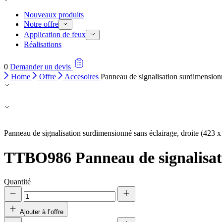
Nouveaux produits
Notre offre
Application de feux
Réalisations
0
Demander un devis
Home
Offre
Accesoires
Panneau de signalisation surdimensio
Nous utilisons des cookies pour 
Nous partageons également des i
partenaires peuvent combiner ce
Panneau de signalisation surdimensionné sans éclairage, droite (423 
utilisation de leurs services.
TTBO986
Panneau de signalisa
Indispensables
Quantité
Les cookies indispensables sont
ne stockent aucune donnée perme
Ajouter à l’offre
Préférences