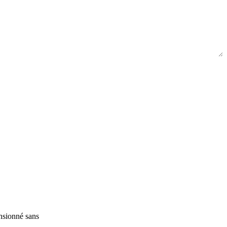
Envoyer une demande
nsionné sans