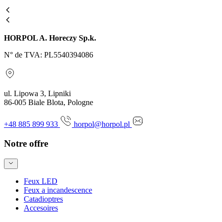
HORPOL A. Horeczy Sp.k.
N° de TVA: PL5540394086
ul. Lipowa 3, Lipniki
86-005 Biale Blota, Pologne
+48 885 899 933
horpol@horpol.pl
Notre offre
Feux LED
Feux a incandescence
Catadioptres
Accesoires