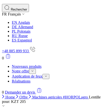
Rechercher
FR
Français
EN
Anglais
DE
Allemand
PL
Polonais
RU
Russe
ES
Espagnol
+48 885 899 933
0
Nouveaux produits
Notre offre
Application de feux
Réalisations
0
Demander un devis
Home
Offre
Machines agricoles #HORPOLagro
Lentille
pour: KZT 205