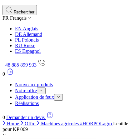
Les cookies statistiques aident les propriétaires de sites w
rapportant des informations de manière anonyme.
Rechercher
FR
Français
Marketing
EN
Anglais
Les cookies marketing sont utilisés pour suivre les utilisate
DE
Allemand
engageantes pour l'utilisateur individuel et, par conséquent,
PL
Polonais
RU
Russe
ES
Espagnol
Non classés
+48 885 899 933
Les cookies non classés sont des cookies qui sont en process
0
Nouveaux produits
Notre offre
Application de feux
Réalisations
0
Demander un devis
Home
Offre
Machines agricoles #HORPOLagro
Lentille
pour KP 069