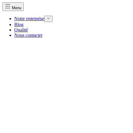
Menu
Notre enterprise
Blog
Qualité
Nous utilisons des cookies pour personnaliser le contenu et 
Nous contacter
Nous partageons également des informations sur votre utilisa
partenaires peuvent combiner ces informations avec d'autres
utilisation de leurs services.
Indispensables
Les cookies indispensables sont cruciaux pour les fonction
ne stockent aucune donnée permettant d'identifier personnel
Préférences
Les cookies liés aux préférences permettent au site de se s
comme votre langue préférée ou la région dans laquelle vo
Statistiques