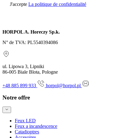
J'accepte
La politique de confidentialité
Envoyer une demande
HORPOL A. Horeczy Sp.k.
N° de TVA: PL5540394086
ul. Lipowa 3, Lipniki
86-005 Biale Blota, Pologne
+48 885 899 933
horpol@horpol.pl
Notre offre
Feux LED
Feux a incandescence
Catadioptres
Accesoires