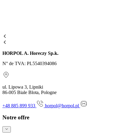
HORPOL A. Horeczy Sp.k.
N° de TVA: PL5540394086
ul. Lipowa 3, Lipniki
86-005 Biale Blota, Pologne
+48 885 899 933
horpol@horpol.pl
Notre offre