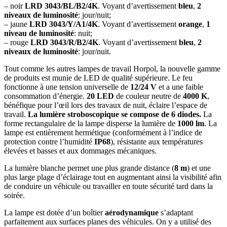
– noir
LRD 3043/BL/B2/4K
. Voyant d’avertissement
bleu
,
2
niveaux de luminosité
: jour/nuit;
– jaune
LRD 3043/Y/A1/4K
. Voyant d’avertissement
orange
,
1
niveau de luminosité
: nuit;
– rouge
LRD 3043/R/B2/4K
. Voyant d’avertissement
bleu
,
2
niveaux de luminosité
: jour/nuit.
Tout comme les autres lampes de travail Horpol, la nouvelle gamme
de produits est munie de LED de qualité supérieure. Le feu
fonctionne à une tension universelle de
12/24 V
et a une faible
consommation d’énergie.
20 LED
de couleur neutre de
4000 K
,
bénéfique pour l’œil lors des travaux de nuit, éclaire l’espace de
travail.
La lumière stroboscopique se compose de 6 diodes.
La
forme rectangulaire de la lampe disperse la lumière de
1000 lm
. La
lampe est entièrement hermétique (conformément à l’indice de
protection contre l’humidité
IP68
), résistante aux températures
élevées et basses et aux dommages mécaniques.
La lumière blanche permet une plus grande distance (
8 m
) et une
plus large plage d’éclairage tout en augmentant ainsi la visibilité afin
de conduire un véhicule ou travailler en toute sécurité tard dans la
soirée.
La lampe est dotée d’un boîtier
aérodynamique
s’adaptant
parfaitement aux surfaces planes des véhicules. On y a utilisé des