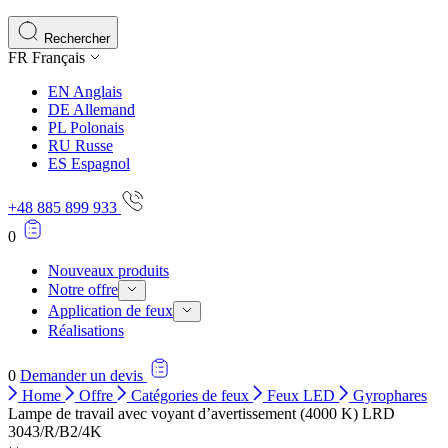
Rechercher
FR
Français
EN
Anglais
DE
Allemand
PL
Polonais
RU
Russe
ES
Espagnol
+48 885 899 933
0
Nouveaux produits
Notre offre
Application de feux
Réalisations
0
Demander un devis
Home
Offre
Catégories de feux
Feux LED
Gyrophares
Lampe de travail avec voyant d’avertissement (4000 K) LRD
3043/R/B2/4K