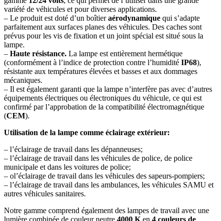
gamme
12/24 volts
, ce qui permet de l’utiliser dans une grande
variété de véhicules et pour diverses applications.
– Le produit est doté d’un boîtier
aérodynamique
qui s’adapte
parfaitement aux surfaces planes des véhicules. Des caches sont
prévus pour les vis de fixation et un joint spécial est situé sous la
lampe.
–
Haute résistance.
La lampe est entièrement hermétique
(conformément à l’indice de protection contre l’humidité
IP68
),
résistante aux températures élevées et basses et aux dommages
mécaniques.
– Il est également garanti que la lampe n’interfère pas avec d’autres
équipements électriques ou électroniques du véhicule, ce qui est
confirmé par l’approbation de la compatibilité électromagnétique
(
CEM
).
Utilisation de la lampe comme éclairage extérieur:
– l’éclairage de travail dans les dépanneuses;
– l’éclairage de travail dans les véhicules de police, de police
municipale et dans les voitures de police;
– ol’éclairage de travail dans les véhicules des sapeurs-pompiers;
– l’éclairage de travail dans les ambulances, les véhicules SAMU et
autres véhicules sanitaires.
Notre gamme comprend également des lampes de travail avec une
lumière combinée de couleur neutre
4000 K
en
4 couleurs de