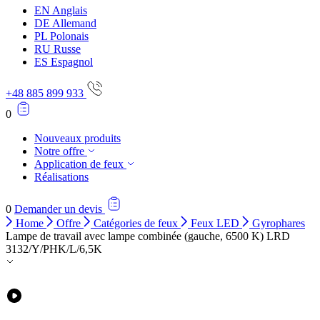
EN
Anglais
DE
Allemand
PL
Polonais
RU
Russe
ES
Espagnol
+48 885 899 933
0
Nouveaux produits
Notre offre
Application de feux
Réalisations
0
Demander un devis
Home
Offre
Catégories de feux
Feux LED
Gyrophares
Lampe de travail avec lampe combinée (gauche, 6500 K) LRD
3132/Y/PHK/L/6,5K