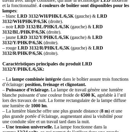
travail avec lampe combinée, qui allie la technologie
LED
moderne
et la fonctionnalité.
4 couleurs de boîtier sont disponibles pour les
lampes
:
– blanc
LRD 3132/WH/PHK/L/6,5K
(gauche) &
LRD
3132/WH/PHK/P/6,5K
(droite).
– noir
LRD 3132/BL/PHK/L/6,5K
(gauche) &
LRD
3132/BL/PHK/P/6,5K
(droite).
– jaune
LRD 3132/Y/PHK/L/6,5K
(gauche) &
LRD
3132/Y/PHK/P/6,5K
(droite).
– rouge
LRD 3132/R/PHK/L/6,5K
(gauche) &
LRD
3132/R/PHK/P/6,5K
(droite).
Caractéristiques principales du produit LRD
3132/Y/PHK/L/6,5K:
– La
lampe combinée intégrée
dans le boîtier assure trois fonctions
d’éclairage:
position, freinage et clignotant.
–
Puissance d’éclairage.
La lampe de travail génère une lumière
blanche puissante d’une couleur froide de
6500 K
, agréable à l’œil
lors des travaux de nuit. La forme rectangulaire de la lampe diffuse
une lumière de
1000 lm
.
– La lumière blanche offre une plus grande distance (
8 m
) et une
plus grande portée d’éclairage, augmentant ainsi la visibilité pour
une conduite sûre et un travail tard dans la nuit.
–
Une tension universelle.
La lampe fonctionne dans la