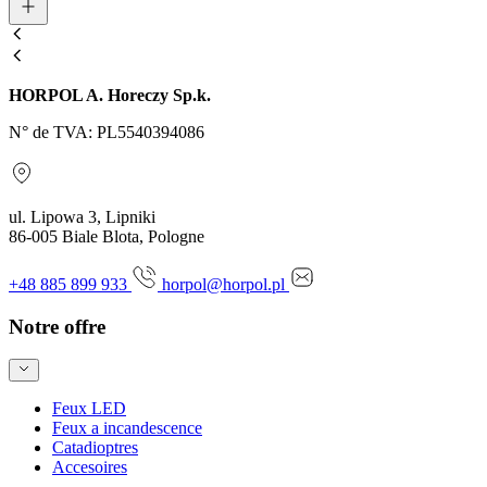
HORPOL A. Horeczy Sp.k.
N° de TVA: PL5540394086
ul. Lipowa 3, Lipniki
86-005 Biale Blota, Pologne
+48 885 899 933
horpol@horpol.pl
Notre offre
Feux LED
Feux a incandescence
Catadioptres
Accesoires