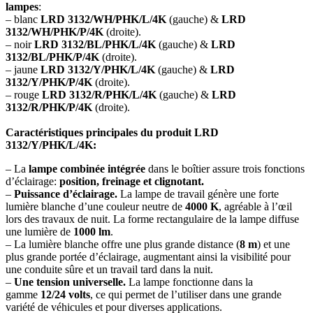
lampes
:
– blanc
LRD 3132/WH/PHK/L/4K
(gauche) &
LRD
3132/WH/PHK/P/4K
(droite).
– noir
LRD 3132/BL/PHK/L/4K
(gauche) &
LRD
3132/BL/PHK/P/4K
(droite).
– jaune
LRD 3132/Y/PHK/L/4K
(gauche) &
LRD
3132/Y/PHK/P/4K
(droite).
– rouge
LRD 3132/R/PHK/L/4K
(gauche) &
LRD
3132/R/PHK/P/4K
(droite).
Caractéristiques principales du produit LRD
3132/Y/PHK/L/4K:
– La
lampe combinée intégrée
dans le boîtier assure trois fonctions
d’éclairage:
position, freinage et clignotant.
–
Puissance d’éclairage.
La lampe de travail génère une forte
lumière blanche d’une couleur neutre de
4000 K
, agréable à l’œil
lors des travaux de nuit. La forme rectangulaire de la lampe diffuse
une lumière de
1000 lm
.
– La lumière blanche offre une plus grande distance (
8 m
) et une
plus grande portée d’éclairage, augmentant ainsi la visibilité pour
une conduite sûre et un travail tard dans la nuit.
–
Une tension universelle.
La lampe fonctionne dans la
gamme
12/24 volts
, ce qui permet de l’utiliser dans une grande
variété de véhicules et pour diverses applications.