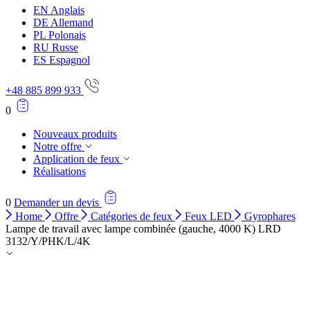
Rejeter
EN
Anglais
DE
Allemand
Enregistrer mes préférences
PL
Polonais
RU
Russe
Accepter tout
ES
Espagnol
+48 885 899 933
0
Nouveaux produits
Notre offre
Application de feux
Réalisations
0
Demander un devis
Home
Offre
Catégories de feux
Feux LED
Gyrophares
Lampe de travail avec lampe combinée (gauche, 4000 K) LRD
3132/Y/PHK/L/4K