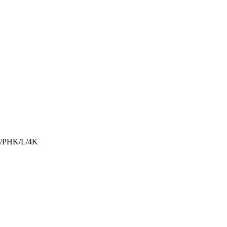
WH/PHK/L/4K