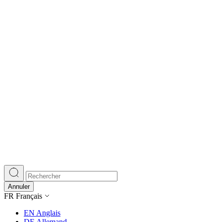
Annuler
FR
Français
EN
Anglais
DE
Allemand