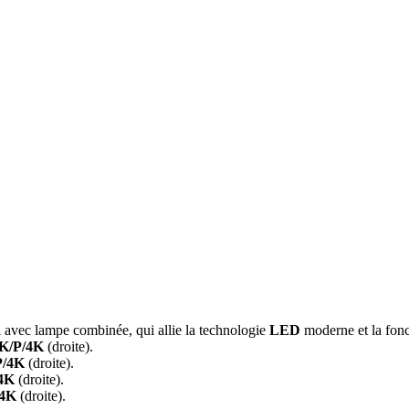
 avec lampe combinée, qui allie la technologie
LED
moderne et la fonc
K/P/4K
(droite).
P/4K
(droite).
4K
(droite).
/4K
(droite).