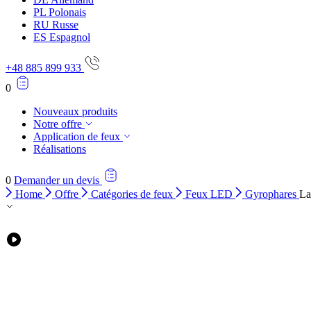
PL
Polonais
RU
Russe
ES
Espagnol
+48 885 899 933
0
Nouveaux produits
Notre offre
Application de feux
Réalisations
0
Demander un devis
Home
Offre
Catégories de feux
Feux LED
Gyrophares
La