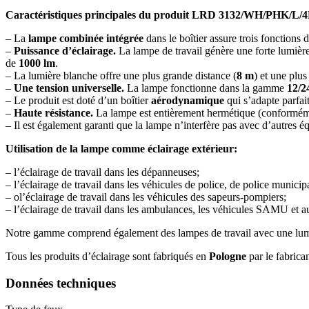
Caractéristiques principales du produit LRD 3132/WH/PHK/L/
– La
lampe combinée intégrée
dans le boîtier assure trois fonctions 
–
Puissance d’éclairage.
La lampe de travail génère une forte lumièr
de
1000 lm
.
– La lumière blanche offre une plus grande distance (
8 m
) et une plus
–
Une tension universelle.
La lampe fonctionne dans la gamme
12/2
– Le produit est doté d’un boîtier
aérodynamique
qui s’adapte parfait
–
Haute résistance.
La lampe est entièrement hermétique (conforméme
– Il est également garanti que la lampe n’interfère pas avec d’autres 
Utilisation de la lampe comme éclairage extérieur:
– l’éclairage de travail dans les dépanneuses;
– l’éclairage de travail dans les véhicules de police, de police municipa
– ol’éclairage de travail dans les véhicules des sapeurs-pompiers;
– l’éclairage de travail dans les ambulances, les véhicules SAMU et au
Notre gamme comprend également des lampes de travail avec une lum
Tous les produits d’éclairage sont fabriqués en
Pologne
par le fabrica
Données techniques