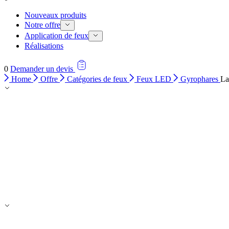
Nouveaux produits
Notre offre
Application de feux
Réalisations
0
Demander un devis
Home
Offre
Catégories de feux
Feux LED
Gyrophares
La