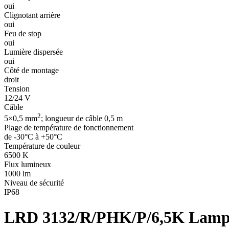
oui
Clignotant arrière
oui
Feu de stop
oui
Lumière dispersée
oui
Côté de montage
droit
Tension
12/24 V
Câble
2
5×0,5 mm
; longueur de câble 0,5 m
Plage de température de fonctionnement
de -30°C à +50°C
Température de couleur
6500 K
Flux lumineux
1000 lm
Niveau de sécurité
IP68
LRD 3132/R/PHK/P/6,5K
Lampe