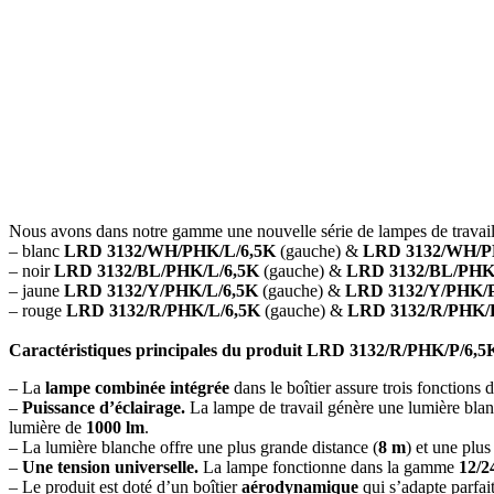
Nous avons dans notre gamme une nouvelle série de lampes de travail
– blanc
LRD 3132/WH/PHK/L/6,5K
(gauche) &
LRD 3132/WH/P
– noir
LRD 3132/BL/PHK/L/6,5K
(gauche) &
LRD 3132/BL/PHK
– jaune
LRD 3132/Y/PHK/L/6,5K
(gauche) &
LRD 3132/Y/PHK/P
– rouge
LRD 3132/R/PHK/L/6,5K
(gauche) &
LRD 3132/R/PHK/
Caractéristiques principales du produit LRD 3132/R/PHK/P/6,5
– La
lampe combinée intégrée
dans le boîtier assure trois fonctions 
–
Puissance d’éclairage.
La lampe de travail génère une lumière blan
lumière de
1000 lm
.
– La lumière blanche offre une plus grande distance (
8 m
) et une plus
–
Une tension universelle.
La lampe fonctionne dans la gamme
12/2
– Le produit est doté d’un boîtier
aérodynamique
qui s’adapte parfait