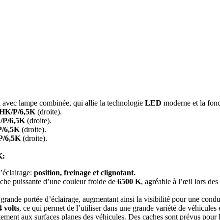
 avec lampe combinée, qui allie la technologie
LED
moderne et la fonc
HK/P/6,5K
(droite).
/P/6,5K
(droite).
/6,5K
(droite).
P/6,5K
(droite).
K:
d’éclairage:
position, freinage et clignotant.
che puissante d’une couleur froide de
6500 K
, agréable à l’œil lors de
 grande portée d’éclairage, augmentant ainsi la visibilité pour une conduit
4 volts
, ce qui permet de l’utiliser dans une grande variété de véhicules 
ement aux surfaces planes des véhicules. Des caches sont prévus pour les 