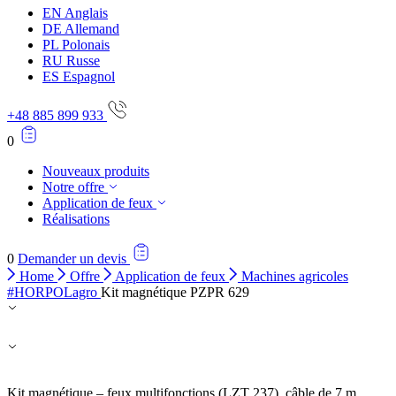
EN
Anglais
DE
Allemand
PL
Polonais
RU
Russe
ES
Espagnol
+48 885 899 933
0
Nouveaux produits
Notre offre
Application de feux
Réalisations
0
Demander un devis
Home
Offre
Application de feux
Machines agricoles
#HORPOLagro
Kit magnétique PZPR 629
Kit magnétique – feux multifonctions (LZT 237), câble de 7 m.