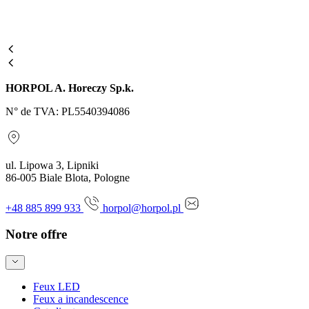
HORPOL A. Horeczy Sp.k.
N° de TVA: PL5540394086
ul. Lipowa 3, Lipniki
86-005 Biale Blota, Pologne
+48 885 899 933
horpol@horpol.pl
Notre offre
Feux LED
Feux a incandescence