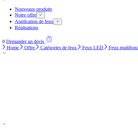
Nouveaux produits
Notre offre
Application de feux
Réalisations
0
Demander un devis
Home
Offre
Catégories de feux
Feux LED
Feux multifonc