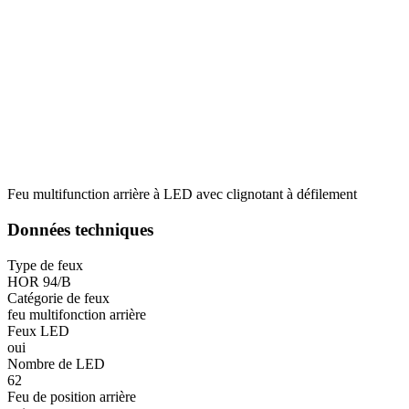
Statistiques
Les cookies statistiques aident 
rapportant des informations d
Marketing
Les cookies marketing sont utili
engageantes pour l'utilisateur i
Feu multifunction arrière à LED avec clignotant à défilement
Non classés
Données techniques
Les cookies non classés sont des
Type de feux
HOR 94/B
Catégorie de feux
Rejeter
feu multifonction arrière
Feux LED
oui
Nombre de LED
62
Feu de position arrière