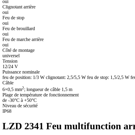
oui
Clignotant arrière
oui
Feu de stop
oui
Feu de brouillard
oui
Feu de marche arrière
oui
Côté de montage
universel
Tension
12/24 V
Puissance nominale
feu de position: 1/3 W clignotant: 2,5/5,5 W feu de stop: 1,5/2,5 W fe
Câble
2
6×0,5 mm
; longueur de câble 1,5 m
Plage de température de fonctionnement
de -30°C à +50°C
Niveau de sécurité
IP68
LZD 2341
Feu multifunction a