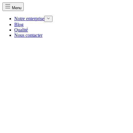
Menu
Notre enterprise
Blog
Qualité
Nous utilisons des cookies pour personnaliser le contenu et 
Nous contacter
Nous partageons également des informations sur votre utilisa
partenaires peuvent combiner ces informations avec d'autres
utilisation de leurs services.
Indispensables
Les cookies indispensables sont cruciaux pour les fonction
ne stockent aucune donnée permettant d'identifier personnel
Préférences
Les cookies liés aux préférences permettent au site de se s
comme votre langue préférée ou la région dans laquelle vo
Statistiques