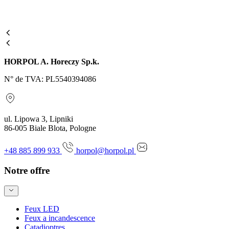
HORPOL A. Horeczy Sp.k.
N° de TVA: PL5540394086
ul. Lipowa 3, Lipniki
86-005 Biale Blota, Pologne
+48 885 899 933
horpol@horpol.pl
Notre offre
Feux LED
Feux a incandescence
Catadioptres