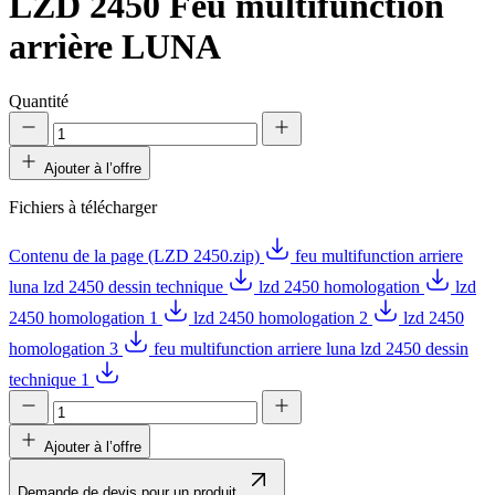
LZD 2450
Feu multifunction
arrière LUNA
Quantité
Ajouter à l’offre
Fichiers à télécharger
Contenu de la page (LZD 2450.zip)
feu multifunction arriere
luna lzd 2450 dessin technique
lzd 2450 homologation
lzd
2450 homologation 1
lzd 2450 homologation 2
lzd 2450
homologation 3
feu multifunction arriere luna lzd 2450 dessin
technique 1
Ajouter à l’offre
Demande de devis pour un produit