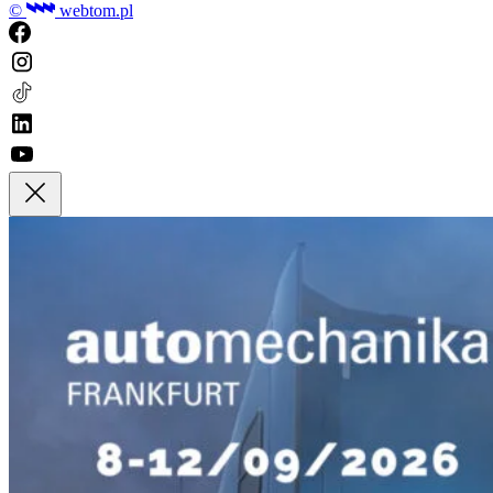
©
webtom.pl