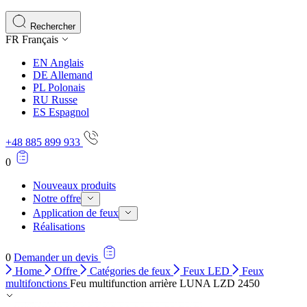
Les cookies statistiques aident les propriétaires de sites w
rapportant des informations de manière anonyme.
Rechercher
FR
Français
Marketing
EN
Anglais
Les cookies marketing sont utilisés pour suivre les utilisate
DE
Allemand
engageantes pour l'utilisateur individuel et, par conséquent,
PL
Polonais
RU
Russe
ES
Espagnol
Non classés
+48 885 899 933
Les cookies non classés sont des cookies qui sont en process
0
Nouveaux produits
Notre offre
Application de feux
Réalisations
0
Demander un devis
Home
Offre
Catégories de feux
Feux LED
Feux
multifonctions
Feu multifunction arrière LUNA LZD 2450