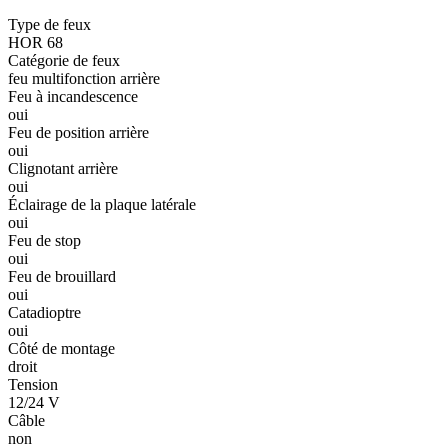
Type de feux
Statistiques
HOR 68
Catégorie de feux
Les cookies statistiques aident 
feu multifonction arrière
rapportant des informations d
Feu à incandescence
oui
Feu de position arrière
Marketing
oui
Clignotant arrière
Les cookies marketing sont utili
engageantes pour l'utilisateur i
oui
Éclairage de la plaque latérale
oui
Non classés
Feu de stop
oui
Les cookies non classés sont des
Feu de brouillard
oui
Catadioptre
Rejeter
oui
Côté de montage
droit
Tension
12/24 V
Câble
non