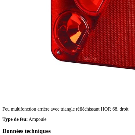
Nous utilisons des cookies pour 
Nous partageons également des i
partenaires peuvent combiner ce
utilisation de leurs services.
Indispensables
Les cookies indispensables sont
ne stockent aucune donnée perme
Feu multifonction arrière avec triangle réfléchissant HOR 68, droit
Préférences
Type de feu:
Ampoule
Les cookies liés aux préférence
comme votre langue préférée ou
Données techniques