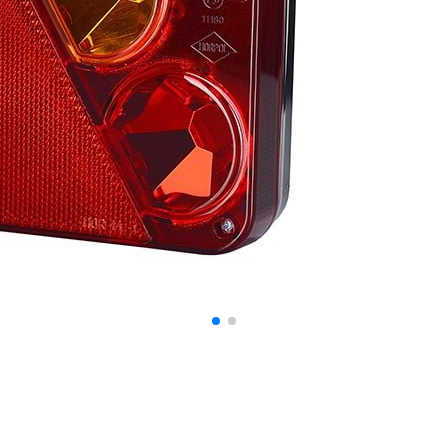
personnaliser le contenu et les annonces, offrir des fonctionnalités de réseaux s
nformations sur votre utilisation de notre site avec nos partenaires sociaux, pub
s informations avec d'autres données que vous leur avez fournies ou qu'ils ont c
 cruciaux pour les fonctions de base du site et le site ne fonctionnera pas com
ttant d'identifier personnellement un utilisateur.
s permettent au site de se souvenir des informations qui modifient l'apparence 
 la région dans laquelle vous vous trouvez.