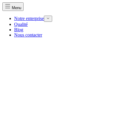
Menu
Notre enterprise
Qualité
Blog
Nous utilisons des cookies pour personnaliser le contenu et 
Nous contacter
Nous partageons également des informations sur votre utilisa
partenaires peuvent combiner ces informations avec d'autres
utilisation de leurs services.
Indispensables
Les cookies indispensables sont cruciaux pour les fonction
ne stockent aucune donnée permettant d'identifier personnel
Préférences
Les cookies liés aux préférences permettent au site de se s
comme votre langue préférée ou la région dans laquelle vo
Statistiques