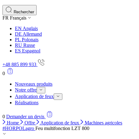
Les cookies statistiques aident les propriétaires de sites w
rapportant des informations de manière anonyme.
Rechercher
FR
Français
Marketing
EN
Anglais
Les cookies marketing sont utilisés pour suivre les utilisate
DE
Allemand
engageantes pour l'utilisateur individuel et, par conséquent,
PL
Polonais
RU
Russe
ES
Espagnol
Non classés
+48 885 899 933
Les cookies non classés sont des cookies qui sont en process
0
Nouveaux produits
Notre offre
Application de feux
Réalisations
0
Demander un devis
Home
Offre
Application de feux
Machines agricoles
#HORPOLagro
Feu multifonction LZT 800