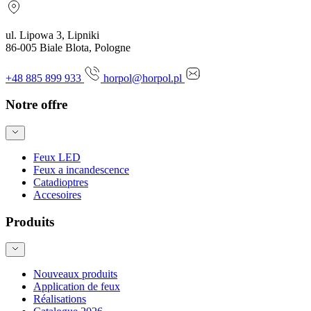
ul. Lipowa 3, Lipniki
86-005 Biale Blota, Pologne
+48 885 899 933
horpol@horpol.pl
Notre offre
Feux LED
Feux a incandescence
Catadioptres
Accesoires
Produits
Nouveaux produits
Application de feux
Réalisations