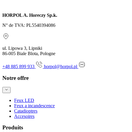
Envoyer une demande
HORPOL A. Horeczy Sp.k.
N° de TVA: PL5540394086
ul. Lipowa 3, Lipniki
86-005 Biale Blota, Pologne
+48 885 899 933
horpol@horpol.pl
Notre offre
Feux LED
Feux a incandescence
Catadioptres
Accesoires
Produits