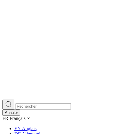
Nous utilisons des cookies pour 
Nous partageons également des i
partenaires peuvent combiner ce
utilisation de leurs services.
Indispensables
Les cookies indispensables sont
ne stockent aucune donnée perme
Annuler
Préférences
FR
Français
Les cookies liés aux préférence
EN
Anglais
comme votre langue préférée ou
DE
Allemand