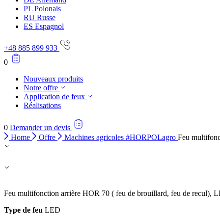
PL
Polonais
Statistiques
RU
Russe
ES
Espagnol
Les cookies statistiques aident 
rapportant des informations d
+48 885 899 933
0
Marketing
Nouveaux produits
Les cookies marketing sont utili
Notre offre
engageantes pour l'utilisateur i
Application de feux
Réalisations
Non classés
0
Demander un devis
Les cookies non classés sont des
Home
Offre
Machines agricoles #HORPOLagro
Feu multifon
Rejeter
Feu multifonction arrière HOR 70 ( feu de brouillard, feu de recul),
Type de feu
LED