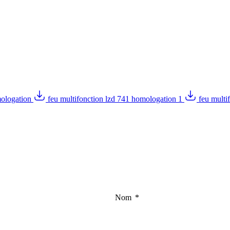
mologation
feu multifonction lzd 741 homologation 1
feu multi
Nom