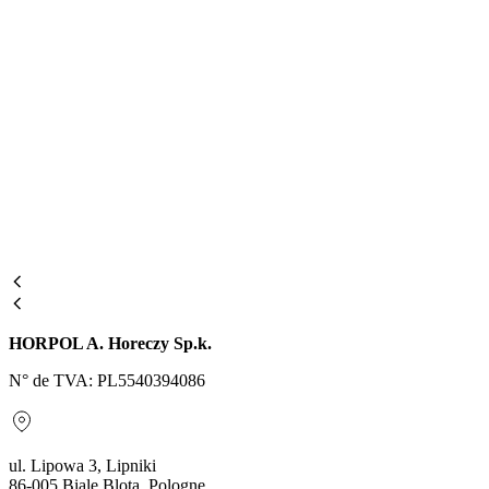
HORPOL A. Horeczy Sp.k.
N° de TVA: PL5540394086
ul. Lipowa 3, Lipniki
86-005 Biale Blota, Pologne