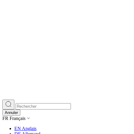
Annuler
FR
Français
EN
Anglais
DE
Allemand