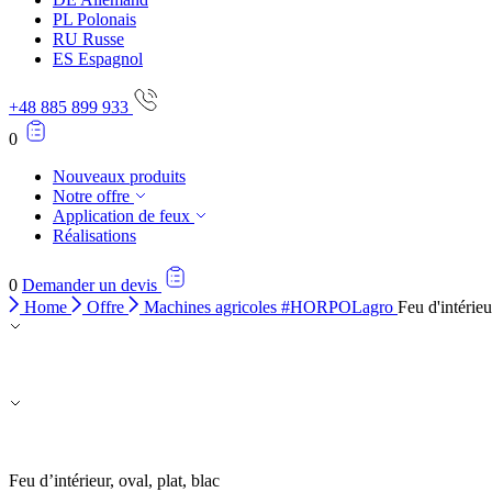
PL
Polonais
RU
Russe
ES
Espagnol
+48 885 899 933
0
Nouveaux produits
Notre offre
Application de feux
Réalisations
0
Demander un devis
Home
Offre
Machines agricoles #HORPOLagro
Feu d'intéri
Feu d’intérieur, oval, plat, blac