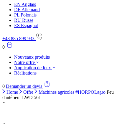
EN
Anglais
DE
Allemand
PL
Polonais
RU
Russe
ES
Espagnol
+48 885 899 933
0
Nouveaux produits
Notre offre
Application de feux
Réalisations
0
Demander un devis
Home
Offre
Machines agricoles #HORPOLagro
Feu
d'intérieur LWD 561