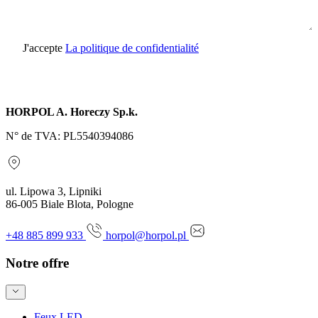
J'accepte
La politique de confidentialité
Envoyer une demande
HORPOL A. Horeczy Sp.k.
N° de TVA: PL5540394086
ul. Lipowa 3, Lipniki
86-005 Biale Blota, Pologne
+48 885 899 933
horpol@horpol.pl
Notre offre
Feux LED