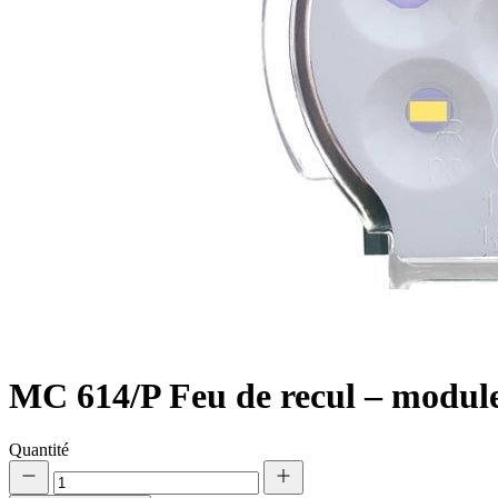
Nous utilisons des cookies pour 
Nous partageons également des i
partenaires peuvent combiner ce
utilisation de leurs services.
Indispensables
Les cookies indispensables sont
ne stockent aucune donnée perme
MC 614/P
Feu de recul – modu
Préférences
Quantité
Les cookies liés aux préférence
comme votre langue préférée ou