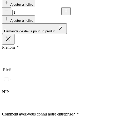
Ajouter à l’offre
Statistiques
Les cookies statistiques aident 
Ajouter à l’offre
rapportant des informations d
Demande de devis pour un produit
Marketing
Les cookies marketing sont utili
Prénom
engageantes pour l'utilisateur i
Non classés
Telefon
Les cookies non classés sont des
Rejeter
NIP
Comment avez-vous connu notre entreprise?