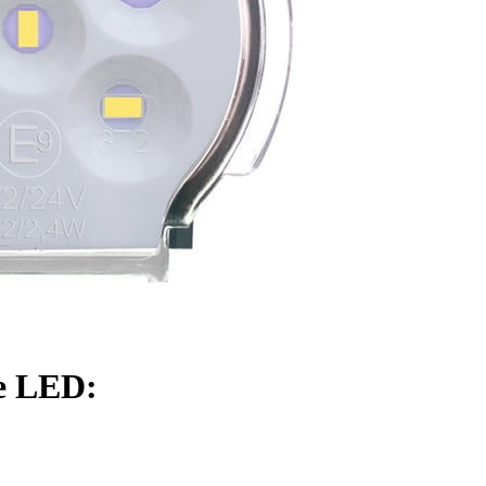
personnaliser le contenu et les annonces, offrir des fonctionnalités de réseaux s
nformations sur votre utilisation de notre site avec nos partenaires sociaux, pub
s informations avec d'autres données que vous leur avez fournies ou qu'ils ont c
 cruciaux pour les fonctions de base du site et le site ne fonctionnera pas com
ttant d'identifier personnellement un utilisateur.
le LED:
s permettent au site de se souvenir des informations qui modifient l'apparence 
 la région dans laquelle vous vous trouvez.