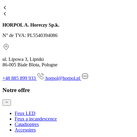
HORPOL A. Horeczy Sp.k.
N° de TVA: PL5540394086
ul. Lipowa 3, Lipniki
86-005 Biale Blota, Pologne
+48 885 899 933
horpol@horpol.pl
Notre offre
Feux LED
Feux a incandescence
Catadioptres
Accesoires