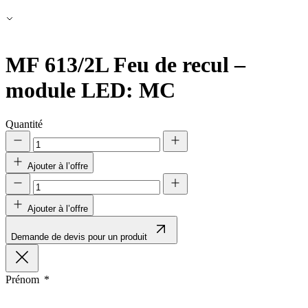
Rejeter
Enregistrer mes préférences
Accepter tout
MF 613/2L
Feu de recul –
module LED: MC
Quantité
Ajouter à l’offre
Ajouter à l’offre
Demande de devis pour un produit
Prénom