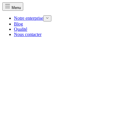
Menu
Notre enterprise
Blog
Qualité
Nous utilisons des cookies pour personnaliser le contenu et 
Nous contacter
Nous partageons également des informations sur votre utilisa
partenaires peuvent combiner ces informations avec d'autres
utilisation de leurs services.
Indispensables
Les cookies indispensables sont cruciaux pour les fonction
ne stockent aucune donnée permettant d'identifier personnel
Préférences
Les cookies liés aux préférences permettent au site de se s
comme votre langue préférée ou la région dans laquelle vo
Statistiques