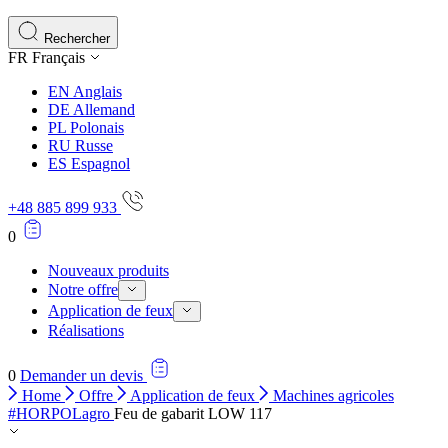
Les cookies statistiques aident les propriétaires de sites w
rapportant des informations de manière anonyme.
Rechercher
FR
Français
Marketing
EN
Anglais
Les cookies marketing sont utilisés pour suivre les utilisate
DE
Allemand
engageantes pour l'utilisateur individuel et, par conséquent,
PL
Polonais
RU
Russe
ES
Espagnol
Non classés
+48 885 899 933
Les cookies non classés sont des cookies qui sont en process
0
Nouveaux produits
Notre offre
Application de feux
Réalisations
0
Demander un devis
Home
Offre
Application de feux
Machines agricoles
#HORPOLagro
Feu de gabarit LOW 117