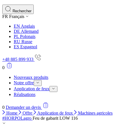
Rechercher
FR
Français
EN
Anglais
DE
Allemand
PL
Polonais
RU
Russe
ES
Espagnol
+48 885 899 933
0
Nouveaux produits
Notre offre
Application de feux
Réalisations
0
Demander un devis
Home
Offre
Application de feux
Machines agricoles
#HORPOLagro
Feu de gabarit LOW 116