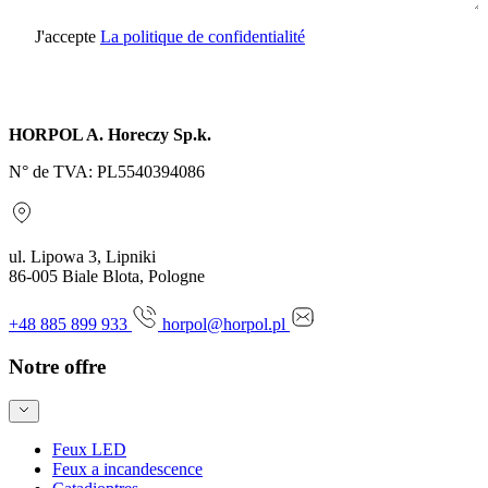
J'accepte
La politique de confidentialité
Envoyer une demande
HORPOL A. Horeczy Sp.k.
N° de TVA: PL5540394086
ul. Lipowa 3, Lipniki
86-005 Biale Blota, Pologne
+48 885 899 933
horpol@horpol.pl
Notre offre
Feux LED
Feux a incandescence