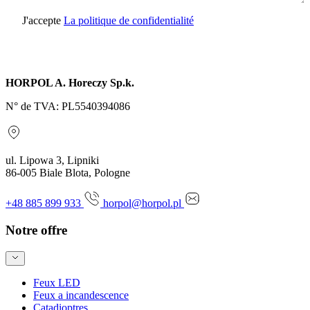
J'accepte
La politique de confidentialité
Envoyer une demande
HORPOL A. Horeczy Sp.k.
N° de TVA: PL5540394086
ul. Lipowa 3, Lipniki
86-005 Biale Blota, Pologne
+48 885 899 933
horpol@horpol.pl
Notre offre
Feux LED
Feux a incandescence
Catadioptres