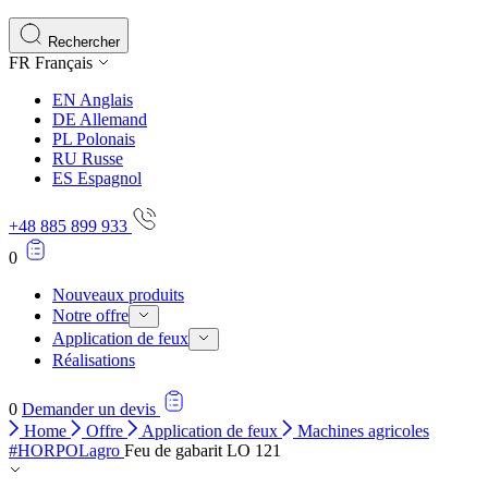
Les cookies statistiques aident les propriétaires de sites w
rapportant des informations de manière anonyme.
Rechercher
FR
Français
Marketing
EN
Anglais
Les cookies marketing sont utilisés pour suivre les utilisate
DE
Allemand
engageantes pour l'utilisateur individuel et, par conséquent,
PL
Polonais
RU
Russe
ES
Espagnol
Non classés
+48 885 899 933
Les cookies non classés sont des cookies qui sont en process
0
Nouveaux produits
Notre offre
Application de feux
Réalisations
0
Demander un devis
Home
Offre
Application de feux
Machines agricoles
#HORPOLagro
Feu de gabarit LO 121