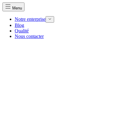
Menu
Notre enterprise
Blog
Qualité
Nous utilisons des cookies pour personnaliser le contenu et 
Nous contacter
Nous partageons également des informations sur votre utilisa
partenaires peuvent combiner ces informations avec d'autres
utilisation de leurs services.
Indispensables
Les cookies indispensables sont cruciaux pour les fonction
ne stockent aucune donnée permettant d'identifier personnel
Préférences
Les cookies liés aux préférences permettent au site de se s
comme votre langue préférée ou la région dans laquelle vo
Statistiques