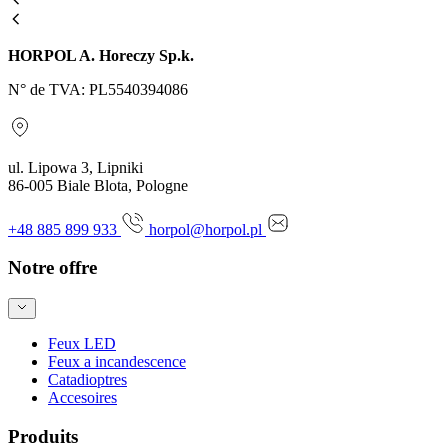
HORPOL A. Horeczy Sp.k.
N° de TVA: PL5540394086
ul. Lipowa 3, Lipniki
86-005 Biale Blota, Pologne
+48 885 899 933
horpol@horpol.pl
Notre offre
Feux LED
Feux a incandescence
Catadioptres
Accesoires
Produits