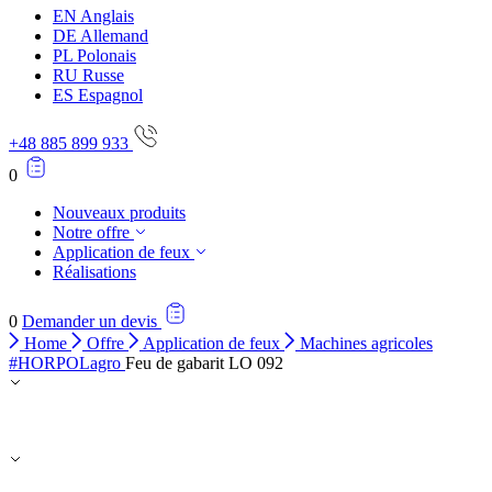
EN
Anglais
DE
Allemand
PL
Polonais
RU
Russe
ES
Espagnol
+48 885 899 933
0
Nouveaux produits
Notre offre
Application de feux
Réalisations
0
Demander un devis
Home
Offre
Application de feux
Machines agricoles
#HORPOLagro
Feu de gabarit LO 092