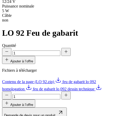
12/24 V
Puissance nominale
5 W
Câble
non
LO 92
Feu de gabarit
Quantité
Ajouter à l’offre
Fichiers à télécharger
Contenu de la page (LO 92.zip)
feu de gabarit lo 092
homologation
feu de gabarit lo 092 dessin technique
Ajouter à l’offre
Demande de devis pour un produit