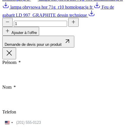
lampa obrysowa hor 71g_r10 homologacja fr
Feu de
gabarit LD 997_GRAPHITE dessin technique
Ajouter à l’offre
Demande de devis pour un produit
Prénom
Nom
Telefon
United
States