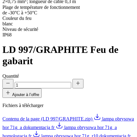
2×0,75 mm
; longueur de câble 0,3 m
Plage de température de fonctionnement
de -30°C à +50°C
Couleur du feu
blanc
Niveau de sécurité
IP68
LD 997/GRAPHITE
Feu de
gabarit
Quantité
Ajouter à l’offre
Fichiers à télécharger
Contenu de la page (LD 997/GRAPHITE.zip)
lampa obrysowa
hor 71g_a dokumentacja fr
lampa obrysowa hor 71g_a
homologacja fr
lampa obrysowa hor 71g_r10 dokumentacja fr