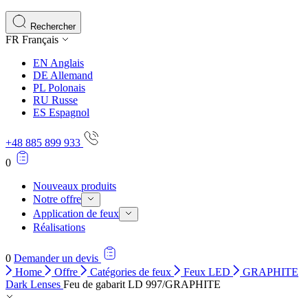
Les cookies statistiques aident les propriétaires de sites w
rapportant des informations de manière anonyme.
Rechercher
FR
Français
Marketing
EN
Anglais
Les cookies marketing sont utilisés pour suivre les utilisate
DE
Allemand
engageantes pour l'utilisateur individuel et, par conséquent,
PL
Polonais
RU
Russe
ES
Espagnol
Non classés
+48 885 899 933
Les cookies non classés sont des cookies qui sont en process
0
Nouveaux produits
Notre offre
Application de feux
Réalisations
0
Demander un devis
Home
Offre
Catégories de feux
Feux LED
GRAPHITE
Dark Lenses
Feu de gabarit LD 997/GRAPHITE