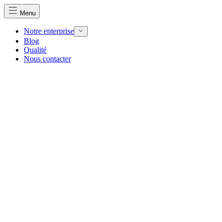
Menu
Notre enterprise
Blog
Qualité
Nous utilisons des cookies pour personnaliser le contenu et 
Nous contacter
Nous partageons également des informations sur votre utilisa
partenaires peuvent combiner ces informations avec d'autres
utilisation de leurs services.
Indispensables
Les cookies indispensables sont cruciaux pour les fonction
ne stockent aucune donnée permettant d'identifier personnel
Préférences
Les cookies liés aux préférences permettent au site de se s
comme votre langue préférée ou la région dans laquelle vo
Statistiques