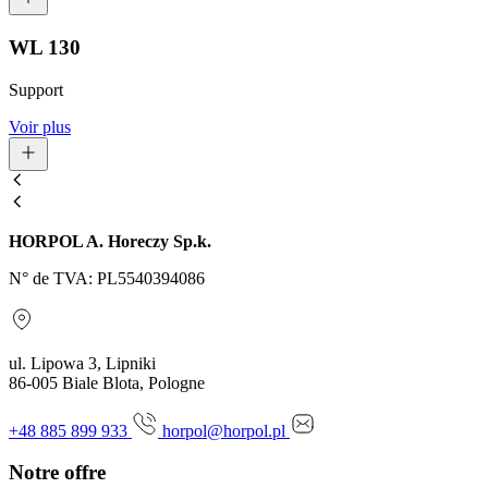
WL 130
Support
Voir plus
HORPOL A. Horeczy Sp.k.
N° de TVA: PL5540394086
ul. Lipowa 3, Lipniki
86-005 Biale Blota, Pologne
+48 885 899 933
horpol@horpol.pl
Notre offre