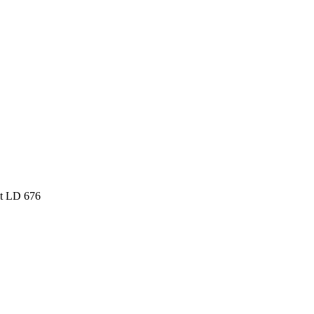
it LD 676