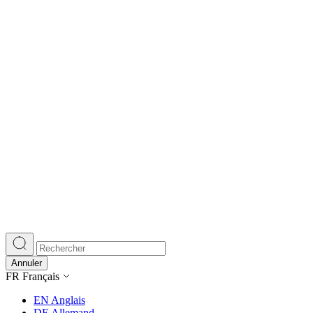
Annuler
FR
Français
EN
Anglais
DE
Allemand