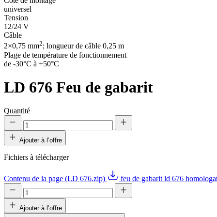
Côté de montage
universel
Tension
12/24 V
Câble
2
2×0,75 mm
; longueur de câble 0,25 m
Plage de température de fonctionnement
de -30°C à +50°C
LD 676
Feu de gabarit
Quantité
Ajouter à l’offre
Fichiers à télécharger
Contenu de la page (LD 676.zip)
feu de gabarit ld 676 homologa
Ajouter à l’offre