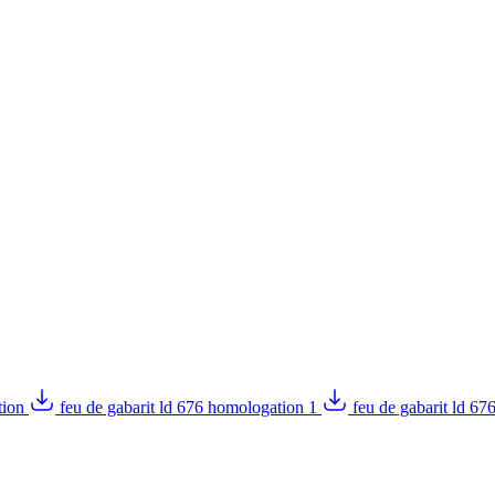
tion
feu de gabarit ld 676 homologation 1
feu de gabarit ld 67