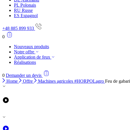
PL
Polonais
RU
Russe
ES
Espagnol
+48 885 899 933
0
Nouveaux produits
Notre offre
Application de feux
Réalisations
0
Demander un devis
Home
Offre
Machines agricoles #HORPOLagro
Feu de gabar