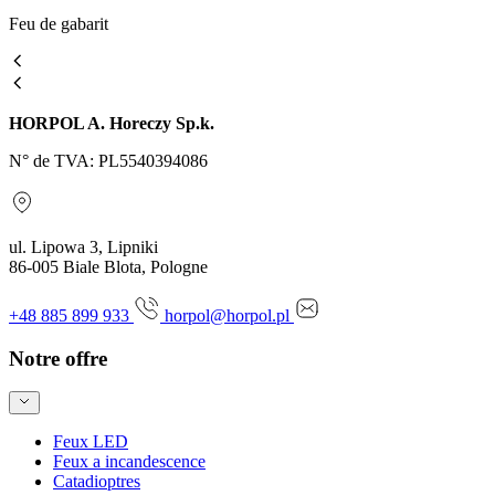
Feu de gabarit
HORPOL A. Horeczy Sp.k.
N° de TVA: PL5540394086
ul. Lipowa 3, Lipniki
86-005 Biale Blota, Pologne
+48 885 899 933
horpol@horpol.pl
Notre offre
Feux LED
Feux a incandescence
Catadioptres