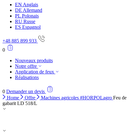
EN
Anglais
DE
Allemand
PL
Polonais
RU
Russe
ES
Espagnol
+48 885 899 933
0
Nouveaux produits
Notre offre
Application de feux
Réalisations
0
Demander un devis
Home
Offre
Machines agricoles #HORPOLagro
Feu de
gabarit LD 518/L