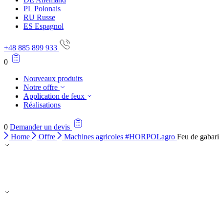
PL
Polonais
RU
Russe
ES
Espagnol
+48 885 899 933
0
Nouveaux produits
Notre offre
Application de feux
Réalisations
0
Demander un devis
Home
Offre
Machines agricoles #HORPOLagro
Feu de gabar