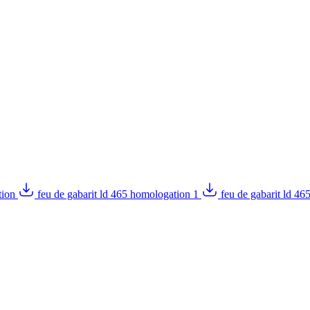
tion
feu de gabarit ld 465 homologation 1
feu de gabarit ld 4