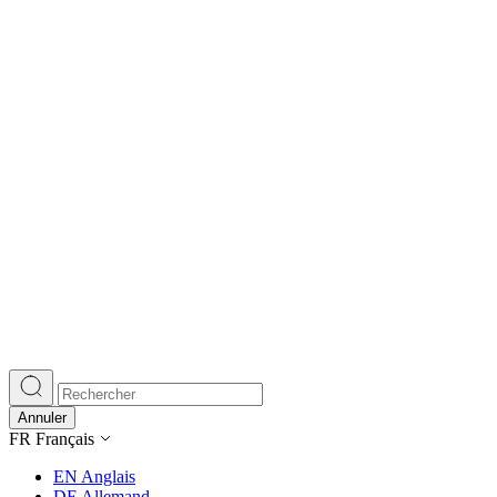
Annuler
FR
Français
EN
Anglais
DE
Allemand